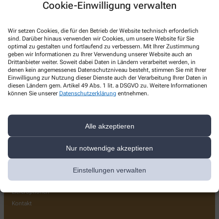
Cookie-Einwilligung verwalten
Kontakt
Wir setzen Cookies, die für den Betrieb der Website technisch erforderlich
Center Apotheke im EKZ Bendorf
sind. Darüber hinaus verwenden wir Cookies, um unsere Website für Sie
optimal zu gestalten und fortlaufend zu verbessern. Mit Ihrer Zustimmung
Hauptstraße 125
,
56170
Bendorf
geben wir Informationen zu Ihrer Verwendung unserer Website auch an
Drittanbieter weiter. Soweit dabei Daten in Ländern verarbeitet werden, in
+49-2622903377
denen kein angemessenes Datenschutzniveau besteht, stimmen Sie mit Ihrer
Einwilligung zur Nutzung dieser Dienste auch der Verarbeitung Ihrer Daten in
+49-2622903378
diesen Ländern gem. Artikel 49 Abs. 1 lit. a DSGVO zu. Weitere Informationen
können Sie unserer
Datenschutzerklärung
entnehmen.
center-apotheke-bendorf@gmx.de
Alle akzeptieren
Nur notwendige akzeptieren
Über uns
Team
Einstellungen verwalten
Leistungen
Lieferoptionen
Kontakt